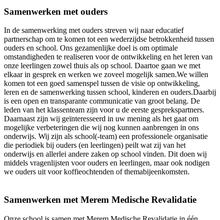
Samenwerken met ouders
In de samenwerking met ouders streven wij naar educatief
partnerschap om te komen tot een wederzijdse betrokkenheid tussen
ouders en school. Ons gezamenlijke doel is om optimale
omstandigheden te realiseren voor de ontwikkeling en het leren van
onze leerlingen zowel thuis als op school. Daartoe gaan we met
elkaar in gesprek en werken we zoveel mogelijk samen.We willen
komen tot een goed samenspel tussen de visie op ontwikkeling,
leren en de samenwerking tussen school, kinderen en ouders.Daarbij
is een open en transparante communicatie van groot belang. De
leden van het klassenteam zijn voor u de eerste gesprekspartners.
Daarnaast zijn wij geïnteresseerd in uw mening als het gaat om
mogelijke verbeteringen die wij nog kunnen aanbrengen in ons
onderwijs. Wij zijn als school(-team) een professionele organisatie
die periodiek bij ouders (en leerlingen) peilt wat zij van het
onderwijs en allerlei andere zaken op school vinden. Dit doen wij
middels vragenlijsten voor ouders en leerlingen, maar ook nodigen
we ouders uit voor koffieochtenden of themabijeenkomsten.
Samenwerken met Merem Medische Revalidatie
Onze school is samen met Merem Medische Revalidatie in één