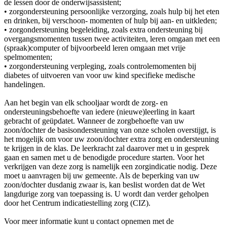
de lessen door de onderwijsassistent;
• zorgondersteuning persoonlijke verzorging, zoals hulp bij het eten
en drinken, bij verschoon- momenten of hulp bij aan- en uitkleden;
• zorgondersteuning begeleiding, zoals extra ondersteuning bij
overgangsmomenten tussen twee activiteiten, leren omgaan met een
(spraak)computer of bijvoorbeeld leren omgaan met vrije
spelmomenten;
• zorgondersteuning verpleging, zoals controlemomenten bij
diabetes of uitvoeren van voor uw kind specifieke medische
handelingen.
Aan het begin van elk schooljaar wordt de zorg- en
ondersteuningsbehoefte van iedere (nieuwe)leerling in kaart
gebracht of geüpdatet. Wanneer de zorgbehoefte van uw
zoon/dochter de basisondersteuning van onze scholen overstijgt, is
het mogelijk om voor uw zoon/dochter extra zorg en ondersteuning
te krijgen in de klas. De leerkracht zal daarover met u in gesprek
gaan en samen met u de benodigde procedure starten. Voor het
verkrijgen van deze zorg is namelijk een zorgindicatie nodig. Deze
moet u aanvragen bij uw gemeente. Als de beperking van uw
zoon/dochter dusdanig zwaar is, kan beslist worden dat de Wet
langdurige zorg van toepassing is. U wordt dan verder geholpen
door het Centrum indicatiestelling zorg (CIZ).
Voor meer informatie kunt u contact opnemen met de