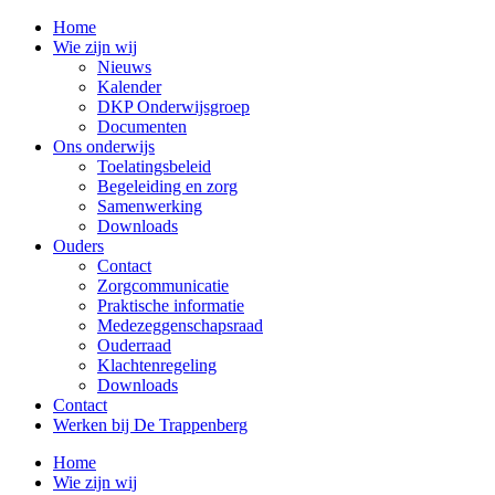
Home
Wie zijn wij
Nieuws
Kalender
DKP Onderwijsgroep
Documenten
Ons onderwijs
Toelatingsbeleid
Begeleiding en zorg
Samenwerking
Downloads
Ouders
Contact
Zorgcommunicatie
Praktische informatie
Medezeggenschapsraad
Ouderraad
Klachtenregeling
Downloads
Contact
Werken bij De Trappenberg
Home
Wie zijn wij