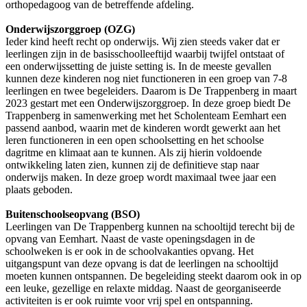
orthopedagoog van de betreffende afdeling.
Onderwijszorggroep (OZG)
Ieder kind heeft recht op onderwijs. Wij zien steeds vaker dat er
leerlingen zijn in de basisschoolleeftijd waarbij twijfel ontstaat of
een onderwijssetting de juiste setting is. In de meeste gevallen
kunnen deze kinderen nog niet functioneren in een groep van 7-8
leerlingen en twee begeleiders. Daarom is De Trappenberg in maart
2023 gestart met een Onderwijszorggroep. In deze groep biedt De
Trappenberg in samenwerking met het Scholenteam Eemhart een
passend aanbod, waarin met de kinderen wordt gewerkt aan het
leren functioneren in een open schoolsetting en het schoolse
dagritme en klimaat aan te kunnen. Als zij hierin voldoende
ontwikkeling laten zien, kunnen zij de definitieve stap naar
onderwijs maken. In deze groep wordt maximaal twee jaar een
plaats geboden.
Buitenschoolseopvang (BSO)
Leerlingen van De Trappenberg kunnen na schooltijd terecht bij de
opvang van Eemhart. Naast de vaste openingsdagen in de
schoolweken is er ook in de schoolvakanties opvang. Het
uitgangspunt van deze opvang is dat de leerlingen na schooltijd
moeten kunnen ontspannen. De begeleiding steekt daarom ook in op
een leuke, gezellige en relaxte middag. Naast de georganiseerde
activiteiten is er ook ruimte voor vrij spel en ontspanning.