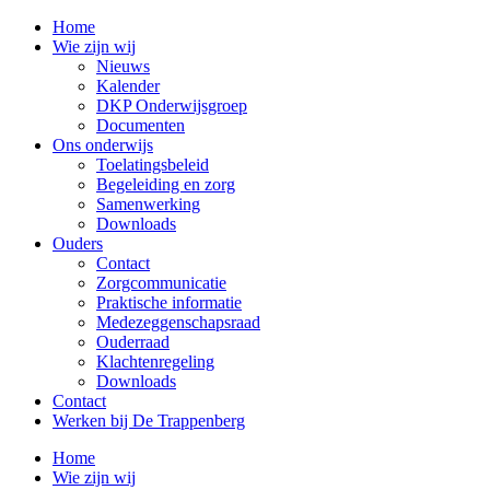
Home
Wie zijn wij
Nieuws
Kalender
DKP Onderwijsgroep
Documenten
Ons onderwijs
Toelatingsbeleid
Begeleiding en zorg
Samenwerking
Downloads
Ouders
Contact
Zorgcommunicatie
Praktische informatie
Medezeggenschapsraad
Ouderraad
Klachtenregeling
Downloads
Contact
Werken bij De Trappenberg
Home
Wie zijn wij